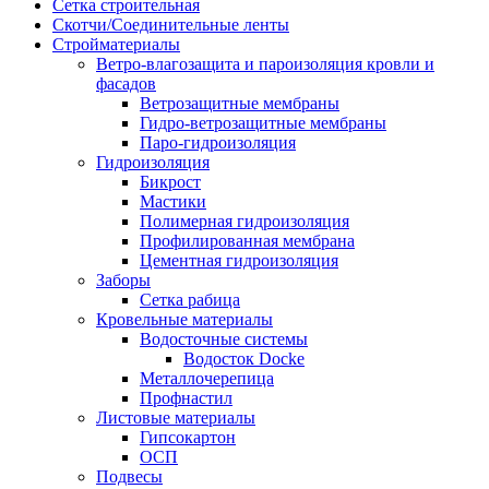
Сетка строительная
Скотчи/Соединительные ленты
Стройматериалы
Ветро-влагозащита и пароизоляция кровли и
фасадов
Ветрозащитные мембраны
Гидро-ветрозащитные мембраны
Паро-гидроизоляция
Гидроизоляция
Бикрост
Мастики
Полимерная гидроизоляция
Профилированная мембрана
Цементная гидроизоляция
Заборы
Сетка рабица
Кровельные материалы
Водосточные системы
Водосток Docke
Металлочерепица
Профнастил
Листовые материалы
Гипсокартон
ОСП
Подвесы