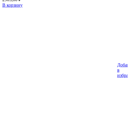
В корзину
Добав
в
избра