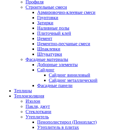
Профиля
Строительные смеси
Армировочно-клеевые смеси
Грунтовки
Затирки
Наливные полы
Плиточный клей
Цемент
Цементно-песчаные смеси
Шпаклевки
Штукатурки
Фасадные материалы
Доборные элементы
Сайдинг
Сайдинг виниловый
Сайдинг металлический
Фасадные панели
Теплицы
Теплоизоляция
Изолон
Пакля, джут
Стеклоткани
Утеплитель
Пенополистирол (Пенопласт)
Утеплитель в плитах