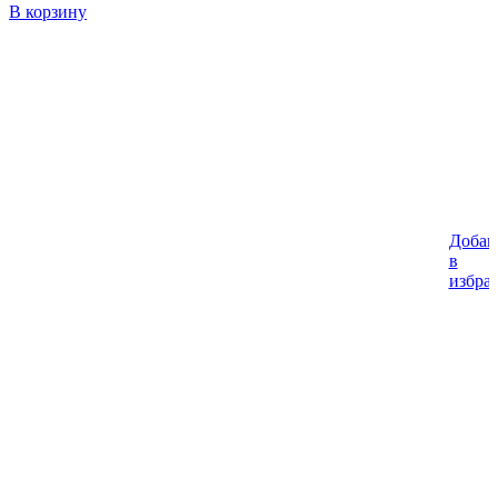
В корзину
Добав
в
избра