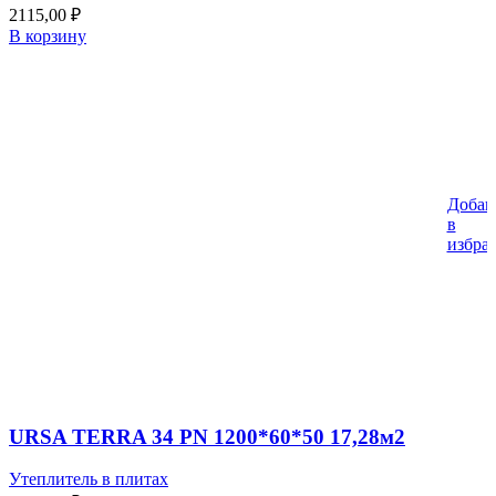
2115,00
₽
В корзину
Добав
в
избра
URSA TERRA 34 PN 1200*60*50 17,28м2
Утеплитель в плитах