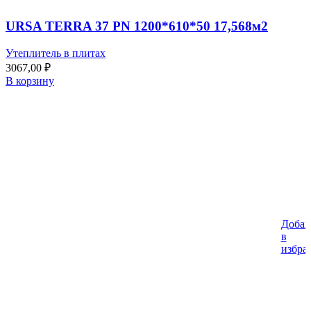
URSA TERRA 37 PN 1200*610*50 17,568м2
Утеплитель в плитах
3067,00
₽
В корзину
Добав
%
в
избра