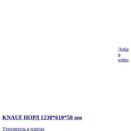
Добав
в
избра
KNAUF НОРД 1230*610*50 мм
Утеплитель в плитах