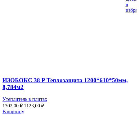
%
в
избра
ИЗОБОКС 38 P Теплозащита 1200*610*50мм,
8,784м2
Утеплитель в плитах
Первоначальная
Текущая
1302,00
₽
1123,00
₽
цена
цена:
В корзину
составляла
1123,00 ₽.
1302,00 ₽.