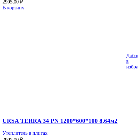
2905,00
₽
В корзину
Добав
в
избра
URSA TERRA 34 PN 1200*600*100 8,64м2
Утеплитель в плитах
2905,00
₽