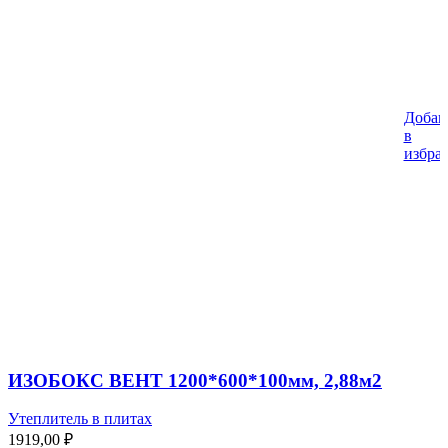
Добав
в
избра
ИЗОБОКС ВЕНТ 1200*600*100мм, 2,88м2
Утеплитель в плитах
1919,00
₽