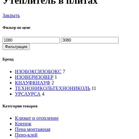
Утеплитель в плитах
Закрыть
Фильтр по цене
Минимальная
Максимальная
цена
цена
Фильтрация
Бренд
ИЗОБОКС
ИЗОБОКС
7
ИЗОВЕР
ИЗОВЕР
1
КНАУФ
КНАУФ
2
ТЕХНОНИКОЛЬ
ТЕХНОНИКОЛЬ
11
УРСА
УРСА
4
Категории товаров
Климат и отопление
Крепеж
Пена монтажная
Пено-клей