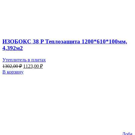
ИЗОБОКС 38 P Теплозащита 1200*610*100мм,
4,392м2
Утеплитель в плитах
Первоначальная
Текущая
1302,00
₽
1123,00
₽
цена
цена:
В корзину
составляла
1123,00 ₽.
1302,00 ₽.
Добав