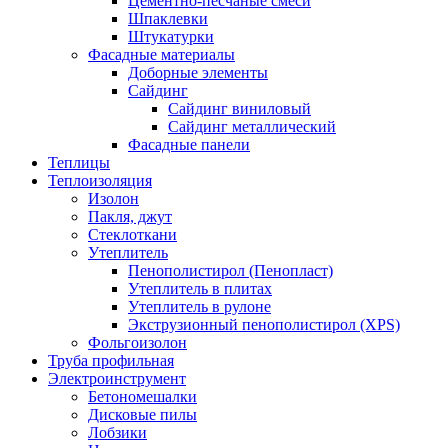
Цементно-песчаные смеси
Шпаклевки
Штукатурки
Фасадные материалы
Доборные элементы
Сайдинг
Сайдинг виниловый
Сайдинг металлический
Фасадные панели
Теплицы
Теплоизоляция
Изолон
Пакля, джут
Стеклоткани
Утеплитель
Пенополистирол (Пенопласт)
Утеплитель в плитах
Утеплитель в рулоне
Экструзионный пенополистирол (XPS)
Фольгоизолон
Труба профильная
Электроинструмент
Бетономешалки
Дисковые пилы
Лобзики