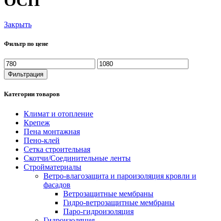
ОСП
Закрыть
Фильтр по цене
Минимальная
Максимальная
цена
цена
Фильтрация
Категории товаров
Климат и отопление
Крепеж
Пена монтажная
Пено-клей
Сетка строительная
Скотчи/Соединительные ленты
Стройматериалы
Ветро-влагозащита и пароизоляция кровли и
фасадов
Ветрозащитные мембраны
Гидро-ветрозащитные мембраны
Паро-гидроизоляция
Гидроизоляция