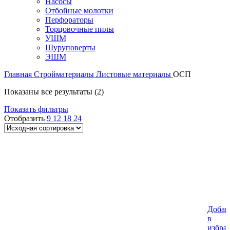
Насосы
Отбойные молотки
Перфораторы
Торцовочные пилы
УШМ
Шуруповерты
ЭШМ
Главная
Стройматериалы
Листовые материалы
ОСП
Показаны все результаты (2)
Показать фильтры
Отобразить
9
12
18
24
Добав
в
избра