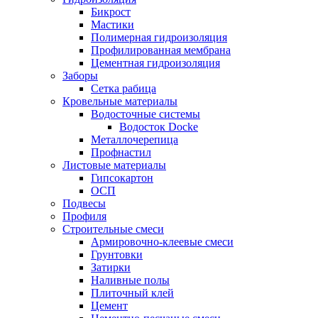
Бикрост
Мастики
Полимерная гидроизоляция
Профилированная мембрана
Цементная гидроизоляция
Заборы
Сетка рабица
Кровельные материалы
Водосточные системы
Водосток Docke
Металлочерепица
Профнастил
Листовые материалы
Гипсокартон
ОСП
Подвесы
Профиля
Строительные смеси
Армировочно-клеевые смеси
Грунтовки
Затирки
Наливные полы
Плиточный клей
Цемент