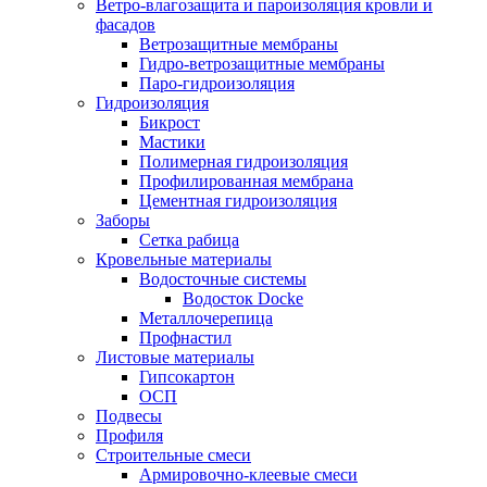
Ветро-влагозащита и пароизоляция кровли и
фасадов
Ветрозащитные мембраны
Гидро-ветрозащитные мембраны
Паро-гидроизоляция
Гидроизоляция
Бикрост
Мастики
Полимерная гидроизоляция
Профилированная мембрана
Цементная гидроизоляция
Заборы
Сетка рабица
Кровельные материалы
Водосточные системы
Водосток Docke
Металлочерепица
Профнастил
Листовые материалы
Гипсокартон
ОСП
Подвесы
Профиля
Строительные смеси
Армировочно-клеевые смеси