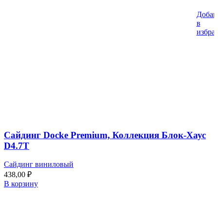
Добав
в
избра
Сайдинг Docke Premium, Коллекция Блок-Хаус
D4.7T
Сайдинг виниловый
438,00
₽
В корзину