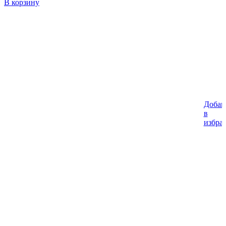
В корзину
Добав
в
избра