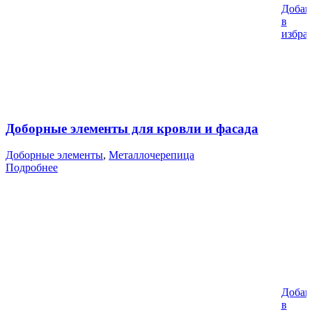
Добав
в
избра
Доборные элементы для кровли и фасада
Доборные элементы
,
Металлочерепица
Подробнее
Добав
в