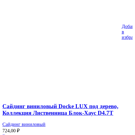
Добав
в
избра
Сайдинг виниловый Docke LUX под дерево,
Коллекция Лиственница Блок-Хаус D4.7T
Сайдинг виниловый
724,00
₽