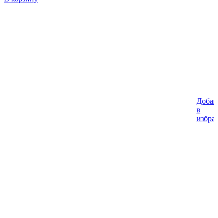
Добав
в
избра