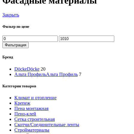
Фасадные материалы
Закрыть
Фильтр по цене
Минимальная
Максимальная
цена
цена
Фильтрация
Бренд
Döcke
Döcke
20
Альта Профиль
Альта Профиль
7
Категории товаров
Климат и отопление
Крепеж
Пена монтажная
Пено-клей
Сетка строительная
Скотчи/Соединительные ленты
Стройматериалы