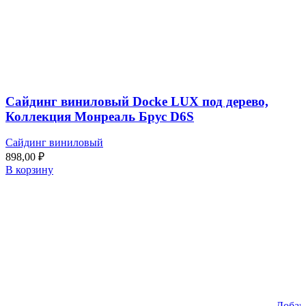
Сайдинг виниловый Docke LUX под дерево,
Коллекция Монреаль Брус D6S
Сайдинг виниловый
898,00
₽
В корзину
Добав