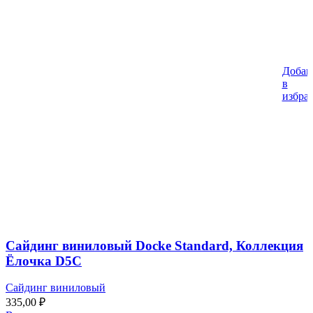
Добав
в
избра
Сайдинг виниловый Docke Standard, Коллекция
Ёлочка D5C
Сайдинг виниловый
335,00
₽