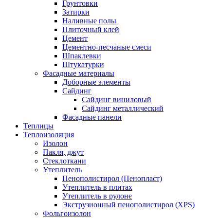
Грунтовки
Затирки
Наливные полы
Плиточный клей
Цемент
Цементно-песчаные смеси
Шпаклевки
Штукатурки
Фасадные материалы
Доборные элементы
Сайдинг
Сайдинг виниловый
Сайдинг металлический
Фасадные панели
Теплицы
Теплоизоляция
Изолон
Пакля, джут
Стеклоткани
Утеплитель
Пенополистирол (Пенопласт)
Утеплитель в плитах
Утеплитель в рулоне
Экструзионный пенополистирол (XPS)
Фольгоизолон