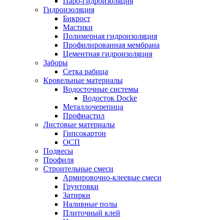
Паро-гидроизоляция
Гидроизоляция
Бикрост
Мастики
Полимерная гидроизоляция
Профилированная мембрана
Цементная гидроизоляция
Заборы
Сетка рабица
Кровельные материалы
Водосточные системы
Водосток Docke
Металлочерепица
Профнастил
Листовые материалы
Гипсокартон
ОСП
Подвесы
Профиля
Строительные смеси
Армировочно-клеевые смеси
Грунтовки
Затирки
Наливные полы
Плиточный клей