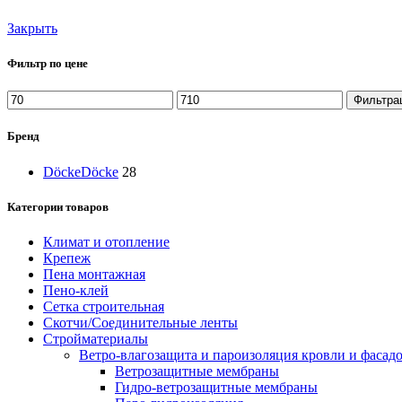
Закрыть
Фильтр по цене
Минимальная
Максимальная
Фильтра
цена
цена
Бренд
Döcke
Döcke
28
Категории товаров
Климат и отопление
Крепеж
Пена монтажная
Пено-клей
Сетка строительная
Скотчи/Соединительные ленты
Стройматериалы
Ветро-влагозащита и пароизоляция кровли и фасад
Ветрозащитные мембраны
Гидро-ветрозащитные мембраны