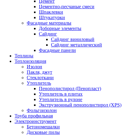
Цемент
Цементно-песчаные смеси
Шпаклевки
Штукатурки
Фасадные материалы
Доборные элементы
Сайдинг
Сайдинг виниловый
Сайдинг металлический
Фасадные панели
Теплицы
Теплоизоляция
Изолон
Пакля, джут
Стеклоткани
Утеплитель
Пенополистирол (Пенопласт)
Утеплитель в плитах
Утеплитель в рулоне
Экструзионный пенополистирол (XPS)
Фольгоизолон
Труба профильная
Электроинструмент
Бетономешалки
Дисковые пилы