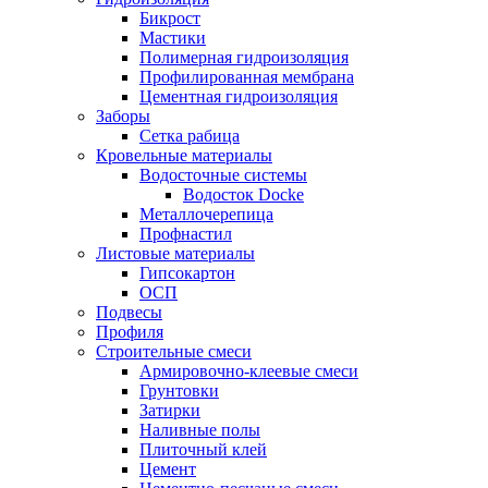
Бикрост
Мастики
Полимерная гидроизоляция
Профилированная мембрана
Цементная гидроизоляция
Заборы
Сетка рабица
Кровельные материалы
Водосточные системы
Водосток Docke
Металлочерепица
Профнастил
Листовые материалы
Гипсокартон
ОСП
Подвесы
Профиля
Строительные смеси
Армировочно-клеевые смеси
Грунтовки
Затирки
Наливные полы
Плиточный клей
Цемент