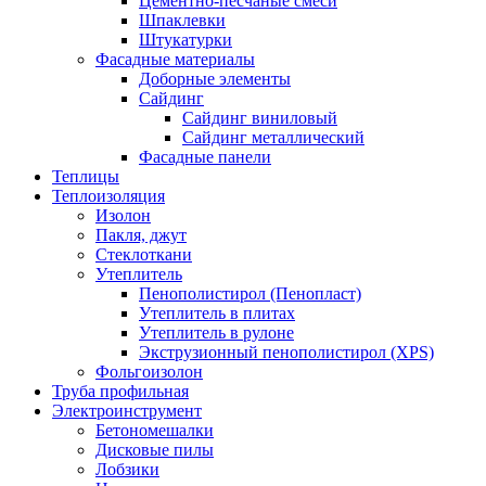
Цементно-песчаные смеси
Шпаклевки
Штукатурки
Фасадные материалы
Доборные элементы
Сайдинг
Сайдинг виниловый
Сайдинг металлический
Фасадные панели
Теплицы
Теплоизоляция
Изолон
Пакля, джут
Стеклоткани
Утеплитель
Пенополистирол (Пенопласт)
Утеплитель в плитах
Утеплитель в рулоне
Экструзионный пенополистирол (XPS)
Фольгоизолон
Труба профильная
Электроинструмент
Бетономешалки
Дисковые пилы
Лобзики