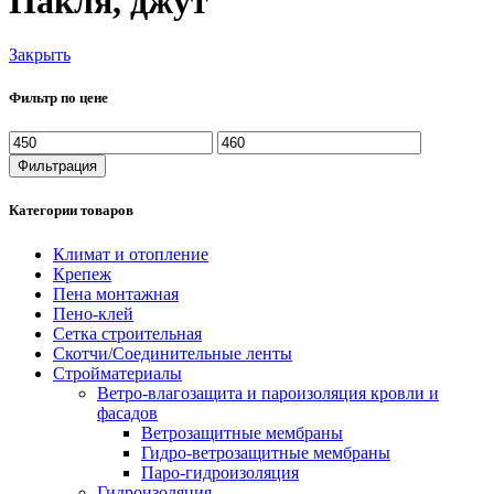
Пакля, джут
Закрыть
Фильтр по цене
Минимальная
Максимальная
цена
цена
Фильтрация
Категории товаров
Климат и отопление
Крепеж
Пена монтажная
Пено-клей
Сетка строительная
Скотчи/Соединительные ленты
Стройматериалы
Ветро-влагозащита и пароизоляция кровли и
фасадов
Ветрозащитные мембраны
Гидро-ветрозащитные мембраны
Паро-гидроизоляция
Гидроизоляция