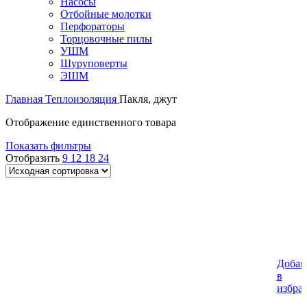
Насосы
Отбойные молотки
Перфораторы
Торцовочные пилы
УШМ
Шуруповерты
ЭШМ
Главная
Теплоизоляция
Пакля, джут
Отображение единственного товара
Показать фильтры
Отобразить
9
12
18
24
Добав
в
избра