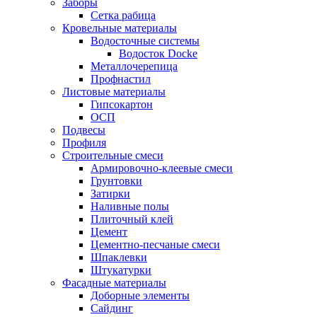
Заборы
Сетка рабица
Кровельные материалы
Водосточные системы
Водосток Docke
Металлочерепица
Профнастил
Листовые материалы
Гипсокартон
ОСП
Подвесы
Профиля
Строительные смеси
Армировочно-клеевые смеси
Грунтовки
Затирки
Наливные полы
Плиточный клей
Цемент
Цементно-песчаные смеси
Шпаклевки
Штукатурки
Фасадные материалы
Доборные элементы
Сайдинг