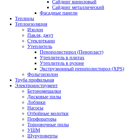
Сайдинг виниловый
Сайдинг металлический
Фасадные панели
Теплицы
Теплоизоляция
Изолон
Пакля, джут
Стеклоткани
Утеплитель
Пенополистирол (Пенопласт)
Утеплитель в плитах
Утеплитель в рулоне
Экструзионный пенополистирол (XPS)
Фольгоизолон
Труба профильная
Электроинструмент
Бетономешалки
Дисковые пилы
Лобзики
Насосы
Отбойные молотки
Перфораторы
Торцовочные пилы
УШМ
Шуруповерты