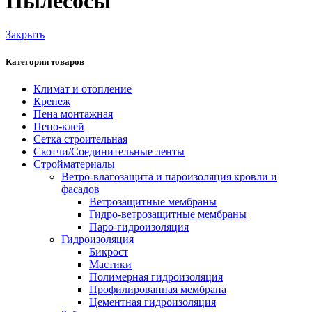
Пылесосы
Закрыть
Категории товаров
Климат и отопление
Крепеж
Пена монтажная
Пено-клей
Сетка строительная
Скотчи/Соединительные ленты
Стройматериалы
Ветро-влагозащита и пароизоляция кровли и
фасадов
Ветрозащитные мембраны
Гидро-ветрозащитные мембраны
Паро-гидроизоляция
Гидроизоляция
Бикрост
Мастики
Полимерная гидроизоляция
Профилированная мембрана
Цементная гидроизоляция