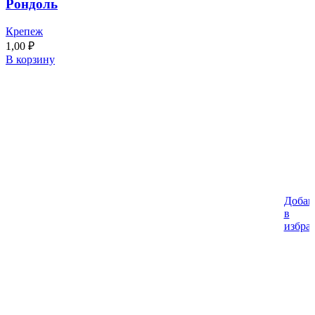
Рондоль
Крепеж
1,00
₽
В корзину
Добав
в
избра