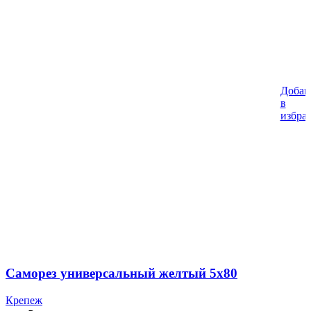
Добав
в
избра
Саморез универсальный желтый 5х80
Крепеж