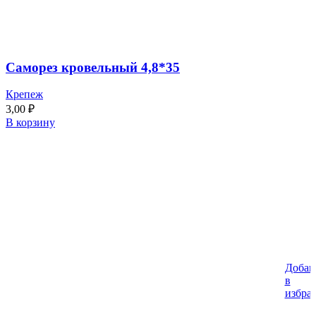
Саморез кровельный 4,8*35
Крепеж
3,00
₽
В корзину
Добав
в
избра