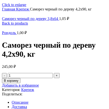
Click to enlarge
Главная
Крепеж
Саморез черный по дереву 4,2х90, кг
Саморез черный по дереву 3,8х64
1,05
₽
Back to products
Рондоль
1,00
₽
Саморез черный по дереву
4,2х90, кг
245,00
₽
Количество
товара
В корзину
Саморез
Добавить в избранное
черный
Категория:
Крепеж
по
Поделиться:
дереву
4,2х90,
Описание
кг
Доставка