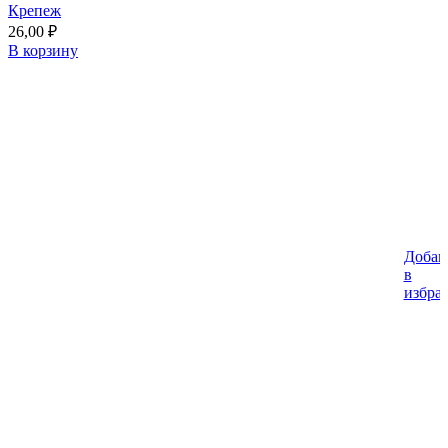
Крепеж
26,00
₽
В корзину
Добав
в
избра