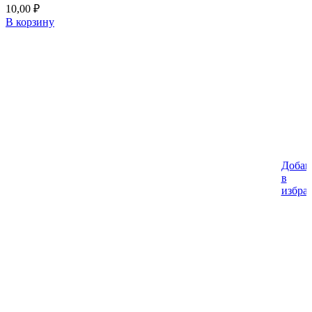
10,00
₽
В корзину
Добав
в
избра