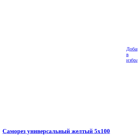
Добав
в
избра
Саморез универсальный желтый 5х100