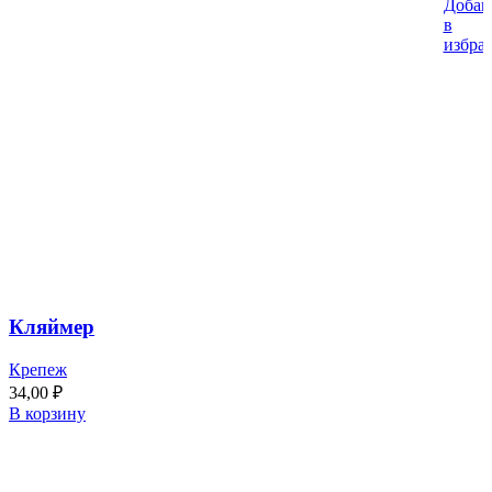
Добав
в
избра
Кляймер
Крепеж
34,00
₽
В корзину