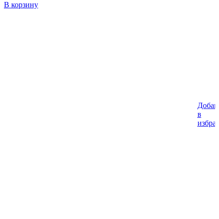
В корзину
Добав
в
избра