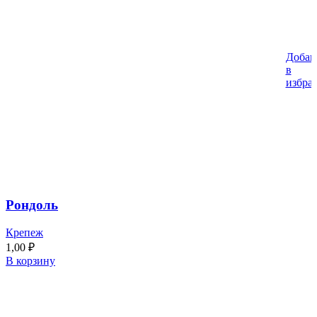
Добав
в
избра
Рондоль
Крепеж
1,00
₽
В корзину