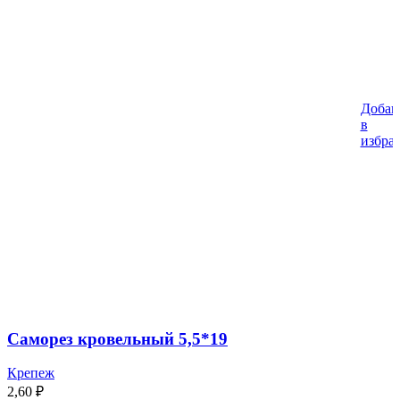
Добав
в
избра
Саморез кровельный 5,5*19
Крепеж
2,60
₽