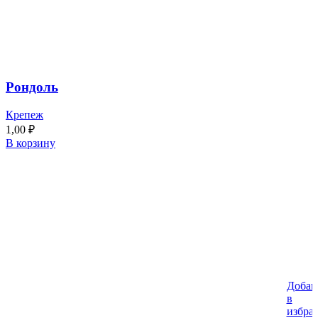
Рондоль
Крепеж
1,00
₽
В корзину
Добав
в
избра