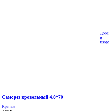
Добав
в
избра
Саморез кровельный 4,8*70
Крепеж