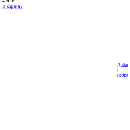
4,50
₽
В корзину
Добав
в
избра