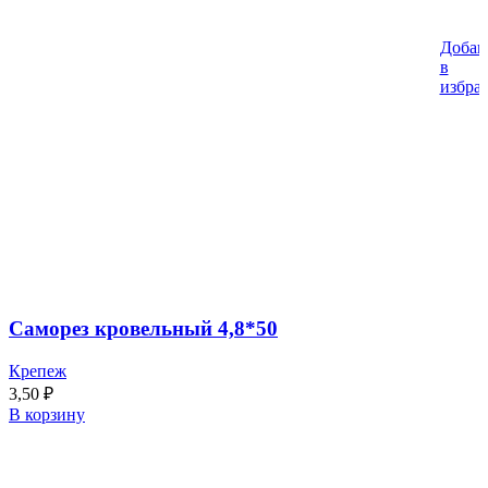
Добав
в
избра
Саморез кровельный 4,8*50
Крепеж
3,50
₽
В корзину