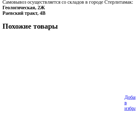
Самовывоз осуществляется со складов в городе Стерлитамак:
Геологическая, 2Ж
Раевский тракт, 4В
Похожие товары
Добав
в
избра