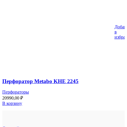
Добав
в
избра
Перфоратор Metabo KHE 2245
Перфораторы
20990,00
₽
В корзину