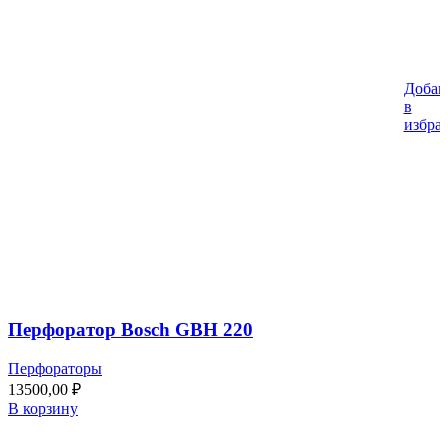
Добав
в
избра
Перфоратор Bosch GBH 220
Перфораторы
13500,00
₽
В корзину