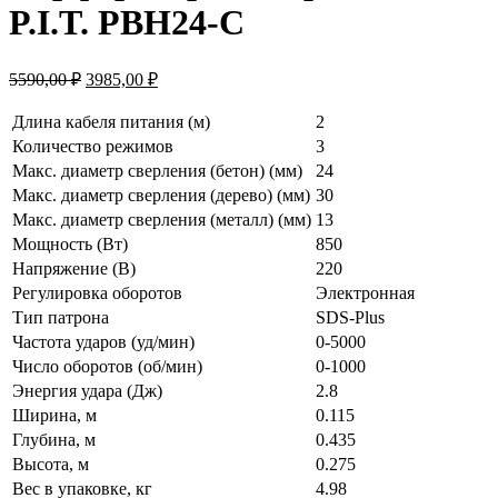
P.I.T. PBH24-C
Первоначальная
Текущая
5590,00
₽
3985,00
₽
цена
цена:
составляла
3985,00 ₽.
Длина кабеля питания (м)
2
5590,00 ₽.
Количество режимов
3
Макс. диаметр сверления (бетон) (мм)
24
Макс. диаметр сверления (дерево) (мм)
30
Макс. диаметр сверления (металл) (мм)
13
Мощность (Вт)
850
Напряжение (В)
220
Регулировка оборотов
Электронная
Тип патрона
SDS-Plus
Частота ударов (уд/мин)
0-5000
Число оборотов (об/мин)
0-1000
Энергия удара (Дж)
2.8
Ширина, м
0.115
Глубина, м
0.435
Высота, м
0.275
Вес в упаковке, кг
4.98