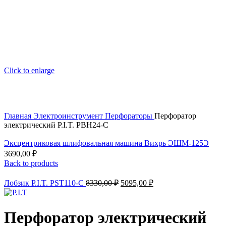
Click to enlarge
Главная
Электроинструмент
Перфораторы
Перфоратор
электрический P.I.T. PBH24-C
Эксцентриковая шлифовальная машина Вихрь ЭШМ-125Э
3690,00
₽
Back to products
Первоначальная
Текущая
Лобзик P.I.T. PST110-C
8330,00
₽
5095,00
₽
цена
цена:
составляла
5095,00 ₽.
8330,00 ₽.
Перфоратор электрический