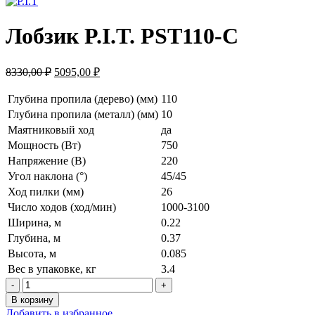
составляла
42
6190,00 ₽.
Лобзик P.I.T. PST110-C
Первоначальная
Текущая
8330,00
₽
5095,00
₽
цена
цена:
составляла
5095,00 ₽.
Глубина пропила (дерево) (мм)
110
8330,00 ₽.
Глубина пропила (металл) (мм)
10
Маятниковый ход
да
Мощность (Вт)
750
Напряжение (В)
220
Угол наклона (°)
45/45
Ход пилки (мм)
26
Число ходов (ход/мин)
1000-3100
Ширина, м
0.22
Глубина, м
0.37
Высота, м
0.085
Вес в упаковке, кг
3.4
Количество
товара
В корзину
Лобзик
Добавить в избранное