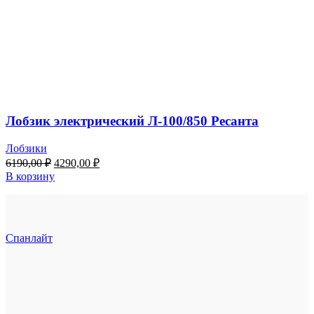
Лобзик электрический Л-100/850 Ресанта
Лобзики
Первоначальная
Текущая
6190,00
₽
4290,00
₽
цена
цена:
В корзину
составляла
4290,00 ₽.
6190,00 ₽.
Спанлайт