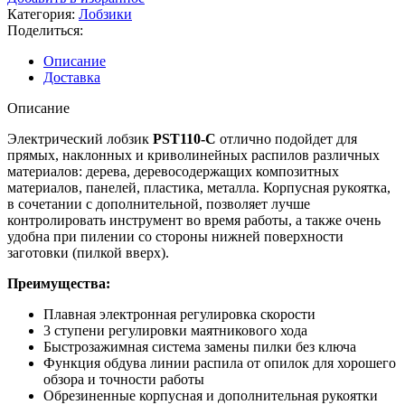
P.I.T.
Категория:
Лобзики
PST110-
Поделиться:
C
Описание
Доставка
Описание
Электрический лобзик
PST110-C
отлично подойдет для
прямых, наклонных и криволинейных распилов различных
материалов: дерева, деревосодержащих композитных
материалов, панелей, пластика, металла. Корпусная рукоятка,
в сочетании с дополнительной, позволяет лучше
контролировать инструмент во время работы, а также очень
удобна при пилении со стороны нижней поверхности
заготовки (пилкой вверх).
Преимущества:
Плавная электронная регулировка скорости
3 ступени регулировки маятникового хода
Быстрозажимная система замены пилки без ключа
Функция обдува линии распила от опилок для хорошего
обзора и точности работы
Обрезиненные корпусная и дополнительная рукоятки