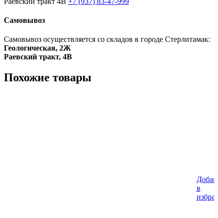
Раевский тракт 4В
+7 (937) 83-47-999
Самовывоз
Самовывоз осуществляется со складов в городе Стерлитамак:
Геологическая, 2Ж
Раевский тракт, 4В
Похожие товары
Добав
в
избра