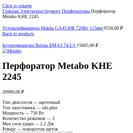
Click to enlarge
Главная
Электроинструмент
Перфораторы
Перфоратор
Metabo KHE 2245
Углошлифмашина Makita GA4530R 720Вт 115мм
9550,00
₽
Back to products
Бетономешалка Вихрь БМ-63 74/1/1
15665,00
₽
Перфоратор Metabo KHE
2245
20990,00
₽
Тип двигателя —
щеточный
Тип хвостовика —
sds-plus
Мощность
—
750 Вт
Количество режимов
—
3
Max сила удара
—
2.2 Дж
Реверс
—
поворотом щеток