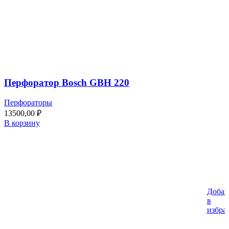
Перфоратор Bosch GBH 220
Перфораторы
13500,00
₽
В корзину
Добав
%
в
избра