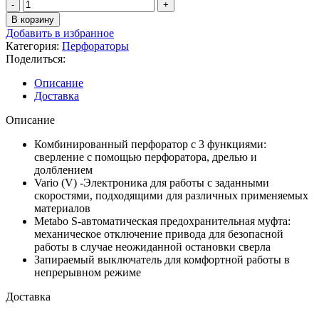
Количество
товара
В корзину
Перфоратор
Добавить в избранное
Metabo
Категория:
Перфораторы
KHE
Поделиться:
2245
Описание
Доставка
Описание
Комбинированный перфоратор с 3 функциями:
сверление с помощью перфоратора, дрелью и
долблением
Vario (V) -Электроника для работы с заданными
скоростями, подходящими для различных применяемых
материалов
Metabo S-автоматическая предохранительная муфта:
механическое отключение привода для безопасной
работы в случае неожиданной остановки сверла
Запираемый выключатель для комфортной работы в
непрерывном режиме
Доставка