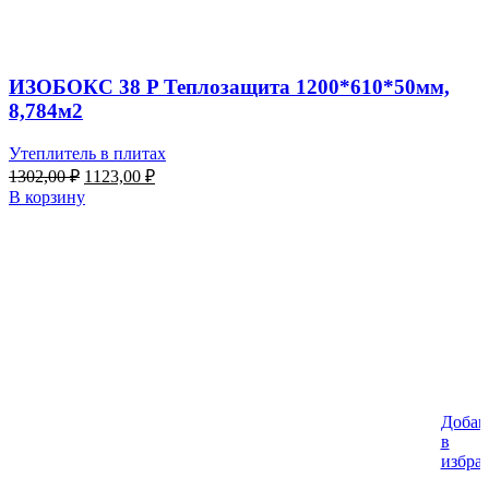
ИЗОБОКС 38 P Теплозащита 1200*610*50мм,
8,784м2
Утеплитель в плитах
Первоначальная
Текущая
1302,00
₽
1123,00
₽
цена
цена:
В корзину
составляла
1123,00 ₽.
1302,00 ₽.
Добав
в
избра