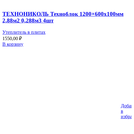
ТЕХНОНИКОЛЬ Техноблок 1200×600х100мм
2,88м2 0,288м3 4шт
Утеплитель в плитах
1550,00
₽
В корзину
Добав
в
избра