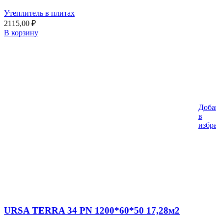
Утеплитель в плитах
2115,00
₽
В корзину
Добав
в
избра
URSA TERRA 34 PN 1200*60*50 17,28м2