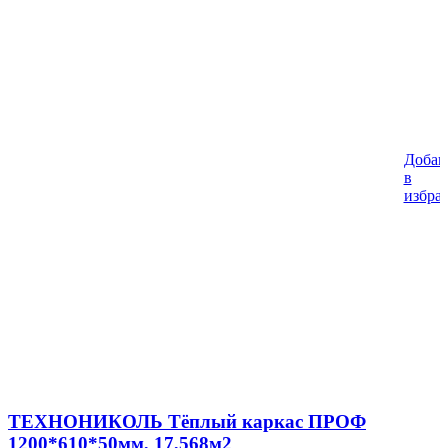
Добав
в
избра
ТЕХНОНИКОЛЬ Тёплый каркас ПРОФ
1200*610*50мм, 17,568м2