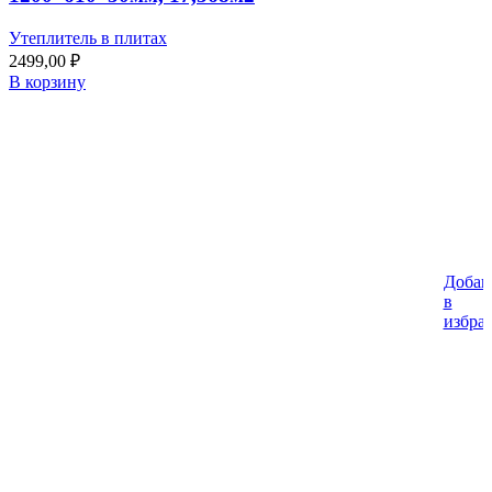
Утеплитель в плитах
2499,00
₽
В корзину
Добав
в
избра