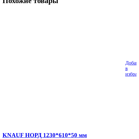
Похожие товары
Добав
в
избра
KNAUF НОРД 1230*610*50 мм