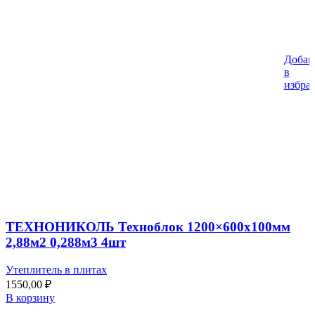
Добав
в
избра
ТЕХНОНИКОЛЬ Техноблок 1200×600х100мм
2,88м2 0,288м3 4шт
Утеплитель в плитах
1550,00
₽
В корзину