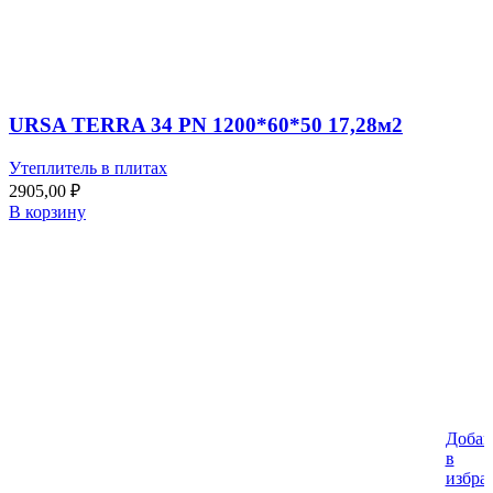
URSA TERRA 34 PN 1200*60*50 17,28м2
Утеплитель в плитах
2905,00
₽
В корзину
Добав
%
в
избра