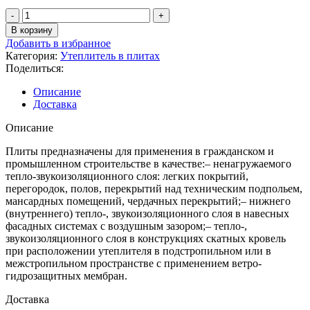
Количество
товара
В корзину
ТЕХНОЛАЙТ
Добавить в избранное
ЭКСТРА
Категория:
Утеплитель в плитах
1200х600х100
Поделиться:
мм,
4,32м2
Описание
Доставка
Описание
Плиты предназначены для применения в гражданском и
промышленном строительстве в качестве:– ненагружаемого
тепло-звукоизоляционного слоя: легких покрытий,
перегородок, полов, перекрытий над техническим подпольем,
мансардных помещений, чердачных перекрытий;– нижнего
(внутреннего) тепло-, звукоизоляционного слоя в навесных
фасадных системах с воздушным зазором;– тепло-,
звукоизоляционного слоя в конструкциях скатных кровель
при расположении утеплителя в подстропильном или в
межстропильном пространстве с применением ветро-
гидрозащитных мембран.
Доставка