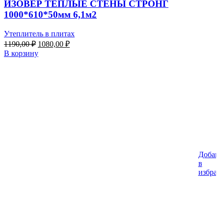
ИЗОВЕР ТЕПЛЫЕ СТЕНЫ СТРОНГ
1000*610*50мм 6,1м2
Утеплитель в плитах
Первоначальная
Текущая
1190,00
₽
1080,00
₽
цена
цена:
В корзину
составляла
1080,00 ₽.
1190,00 ₽.
Добав
в
избра