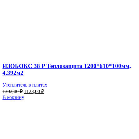
ИЗОБОКС 38 P Теплозащита 1200*610*100мм,
4,392м2
Утеплитель в плитах
Первоначальная
Текущая
1302,00
₽
1123,00
₽
цена
цена:
В корзину
составляла
1123,00 ₽.
1302,00 ₽.