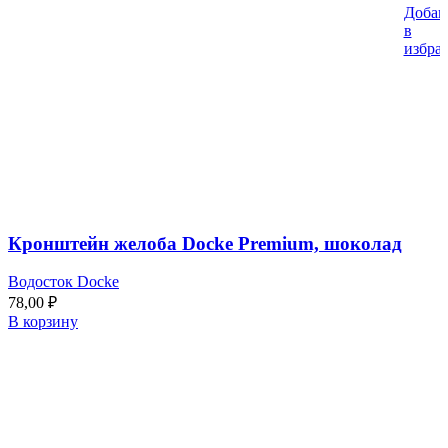
Добав
в
избра
Кронштейн желоба Docke Premium, шоколад
Водосток Docke
78,00
₽
В корзину