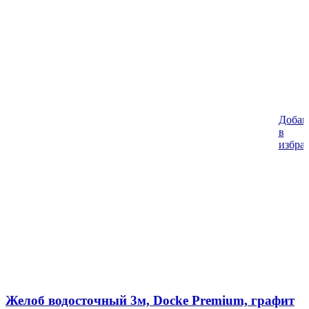
Добав
в
избра
Желоб водосточный 3м, Docke Premium, графит