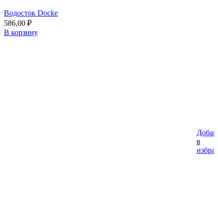
Водосток Docke
586,00
₽
В корзину
Добав
в
избра