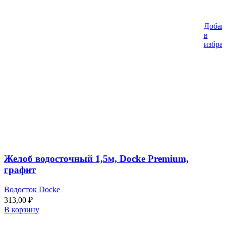
Добав
в
избра
Желоб водосточный 1,5м, Docke Premium,
графит
Водосток Docke
313,00
₽
В корзину