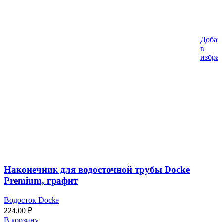
Добав
в
избра
Наконечник для водосточной трубы Docke
Premium, графит
Водосток Docke
224,00
₽
В корзину