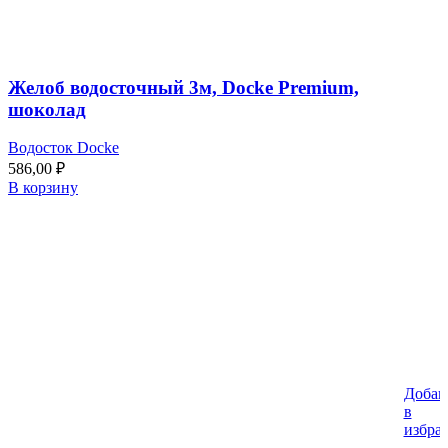
Желоб водосточный 3м, Docke Premium,
шоколад
Водосток Docke
586,00
₽
В корзину
Добав
в
избра