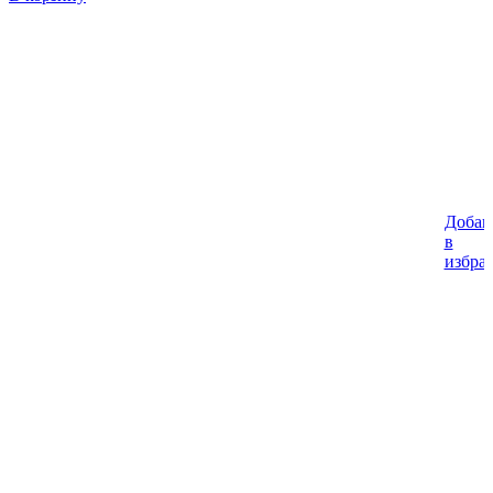
Добав
в
избра