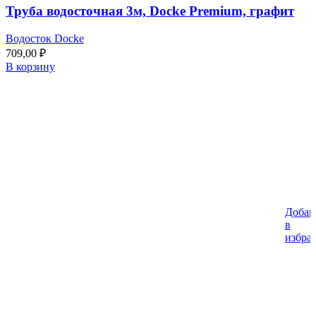
Труба водосточная 3м, Docke Premium, графит
Водосток Docke
709,00
₽
В корзину
Добав
в
избра