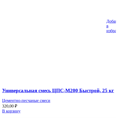
Добав
в
избра
Универсальная смесь ЦПС-М200 Быстрой, 25 кг
Цементно-песчаные смеси
320,00
₽
В корзину