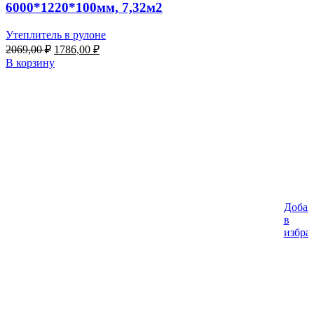
6000*1220*100мм, 7,32м2
Утеплитель в рулоне
Первоначальная
Текущая
2069,00
₽
1786,00
₽
цена
цена:
В корзину
составляла
1786,00 ₽.
2069,00 ₽.
Добав
%
в
избра