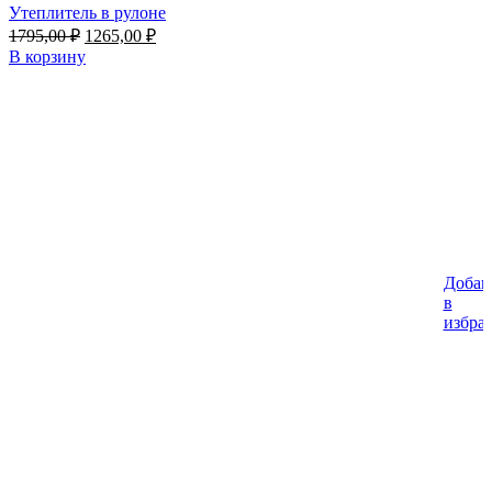
Утеплитель в рулоне
Первоначальная
Текущая
1795,00
₽
1265,00
₽
цена
цена:
В корзину
составляла
1265,00 ₽.
1795,00 ₽.
Добав
в
избра