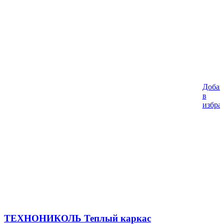
Добав
%
в
избра
ТЕХНОНИКОЛЬ Теплый каркас