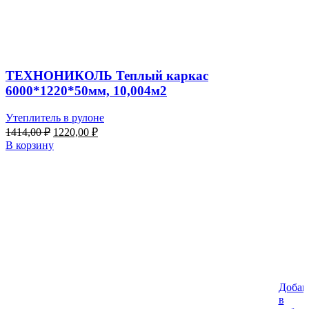
ТЕХНОНИКОЛЬ Теплый каркас
6000*1220*50мм, 10,004м2
Утеплитель в рулоне
Первоначальная
Текущая
1414,00
₽
1220,00
₽
цена
цена:
В корзину
составляла
1220,00 ₽.
1414,00 ₽.
Добав
в