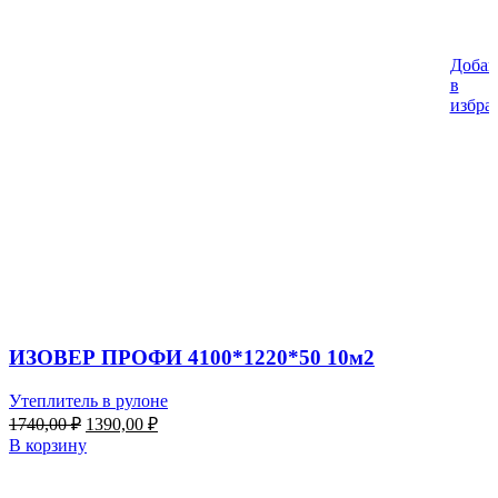
Добав
%
в
избра
ИЗОВЕР ПРОФИ 4100*1220*50 10м2
Утеплитель в рулоне
Первоначальная
Текущая
1740,00
₽
1390,00
₽
цена
цена:
В корзину
составляла
1390,00 ₽.
1740,00 ₽.