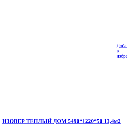
Добав
%
в
избра
ИЗОВЕР ТЕПЛЫЙ ДОМ 5490*1220*50 13,4м2