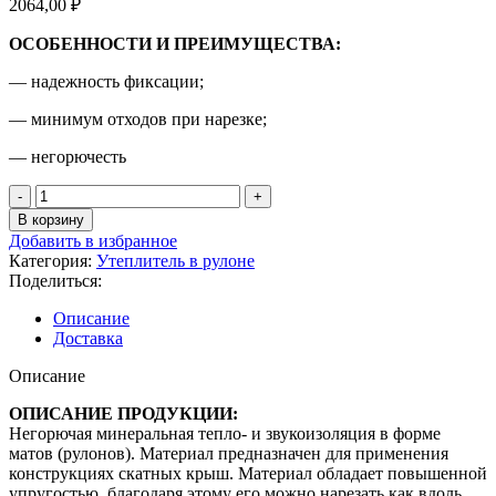
2064,00
₽
ОСОБЕННОСТИ И ПРЕИМУЩЕСТВА:
— надежность фиксации;
— минимум отходов при нарезке;
— негорючесть
Количество
товара
В корзину
ТЕХНОНИКОЛЬ
Добавить в избранное
Скатная
Категория:
Утеплитель в рулоне
крыша
Поделиться:
3000*1200*150мм,
4,68м2
Описание
м2
Доставка
Описание
ОПИСАНИЕ ПРОДУКЦИИ:
Негорючая минеральная тепло- и звукоизоляция в форме
матов (рулонов). Материал предназначен для применения
конструкциях скатных крыш. Материал обладает повышенной
упругостью, благодаря этому его можно нарезать как вдоль,