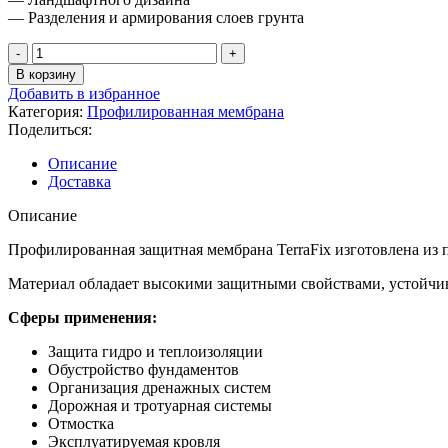
— Разделения и армирования слоев грунта
Количество
товара
В корзину
TerraFix
Добавить в избранное
450
Категория:
Профилированная мембрана
2*20м
Поделиться:
(40м2)
Описание
Доставка
Описание
Профилированная защитная мембрана TerraFix изготовлена из 
Материал обладает высокими защитными свойствами, устойчив
Сферы применения:
Защита гидро и теплоизоляции
Обустройство фундаментов
Организация дренажных систем
Дорожная и тротуарная системы
Отмостка
Эксплуатируемая кровля