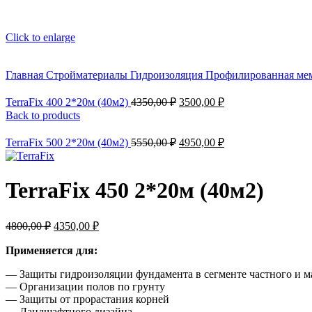
Click to enlarge
Главная
Стройматериалы
Гидроизоляция
Профилированная ме
Первоначальная
Текущая
TerraFix 400 2*20м (40м2)
4350,00
₽
3500,00
₽
цена
цена:
Back to products
составляла
3500,00 ₽.
4350,00 ₽.
Первоначальная
Текущая
TerraFix 500 2*20м (40м2)
5550,00
₽
4950,00
₽
цена
цена:
составляла
4950,00 ₽.
5550,00 ₽.
TerraFix 450 2*20м (40м2)
Первоначальная
Текущая
4800,00
₽
4350,00
₽
цена
цена:
составляла
Применяется для:
4350,00 ₽.
4800,00 ₽.
— Защиты гидроизоляции фундамента в сегменте частного и м
— Организации полов по грунту
— Защиты от прорастания корней
— Ландшафтного дизайна