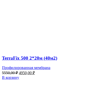
TerraFix 500 2*20м (40м2)
Профилированная мембрана
Первоначальная
Текущая
5550,00
₽
4950,00
₽
цена
цена:
В корзину
составляла
4950,00 ₽.
5550,00 ₽.